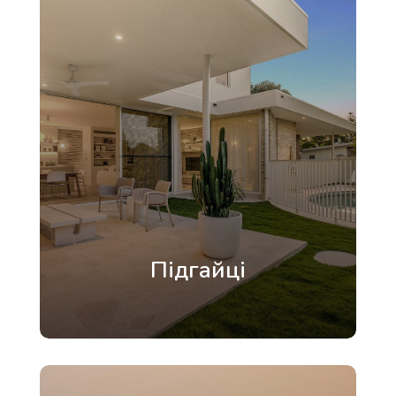
Підгайці
передмістя Луцька з комфортним
заміським життям