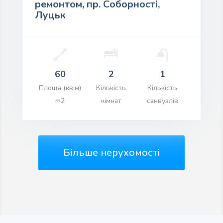
ремонтом, пр. Соборності,
Луцьк
60
2
1
іна: $99,000.00
Площа (кв.м)
Кількість
Кількість
m2
кімнат
санвузлів
ПЕРЕГЛЯД ІНФОРМАЦІЇ
Більше нерухомості