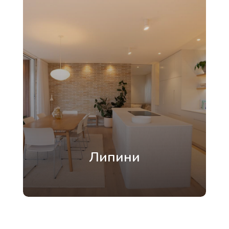
Липини
престижне передмістя Луцька з
розвиненою інфраструктурою