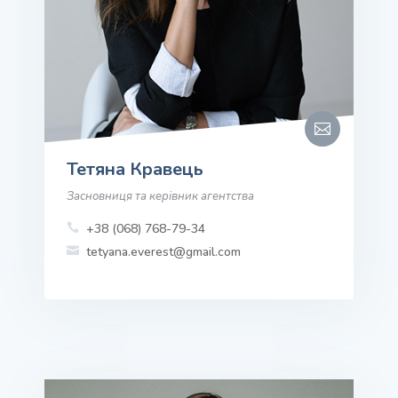

Тетяна Кравець
Засновниця та керівник агентства
+38 (068) 768-79-34

tetyana.everest@gmail.com
