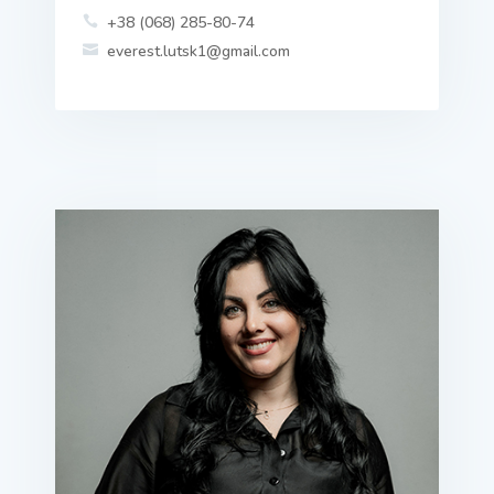
+38 (068) 285-80-74

everest.lutsk1@gmail.com
