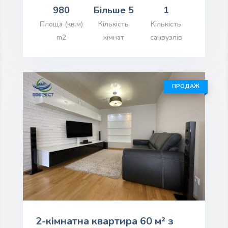
980
Більше 5
1
іна: $280,000.00
Площа (кв.м)
Кількість
Кількість
m2
кімнат
санвузлів
ПЕРЕГЛЯД ІНФОРМАЦІЇ
ПРОДАЖ
2-кімнатна квартира 60 м² з