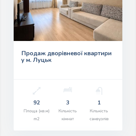
Продаж дворівневої квартири
у м. Луцьк
92
3
1
іна: $80,000.00
Площа (кв.м)
Кількість
Кількість
m2
кімнат
санвузлів
ПЕРЕГЛЯД ІНФОРМАЦІЇ