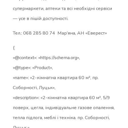
супермаркети, аптеки та всі необхідні сервіси
— усе в пішій доступності.
Тел.: 068 285 80 74 Мар’яна, АН «Еверест»
{
«@context»: «https://schema.org»,
«@type»: «Product»,
«name»: «2-кімнатна квартира 60 м², пр.
Соборності, Луцьк»,
«description»: «2-кімнатна квартира 60 м², 5/9
поверх, цегла, індивідуальне газове опалення,
тепла підлога, меблі і техніка. пр. Соборності,
Луцьк.»,