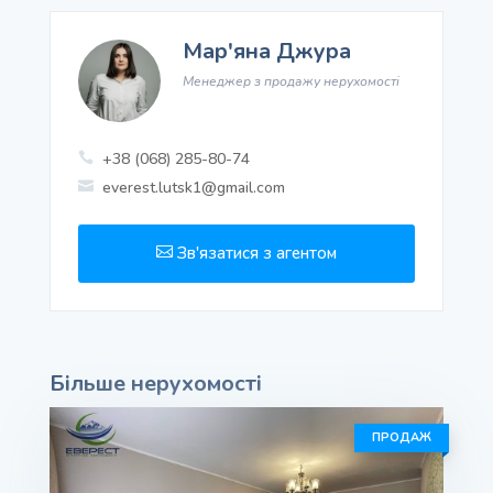
Мар'яна Джура
Менеджер з продажу нерухомості
+38 (068) 285-80-74

everest.lutsk1@gmail.com

Зв'язатися з агентом

Більше нерухомості
ПРОДАЖ