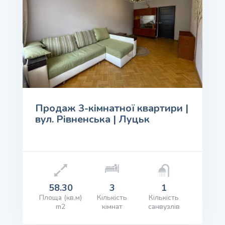
Продаж 3-кімнатної квартири |
вул. Рівненська | Луцьк
58.30
3
1
Площа (кв.м)
Кількість
Кількість
m2
кімнат
санвузлів
іна: $64,000.00
ПЕРЕГЛЯД ІНФОРМАЦІЇ