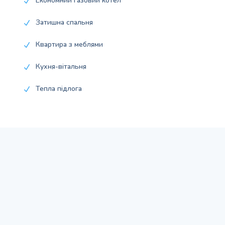
Економний газовий котел
N
Затишна спальня
N
Квартира з меблями
N
Кухня-вітальня
N
Тепла підлога
N