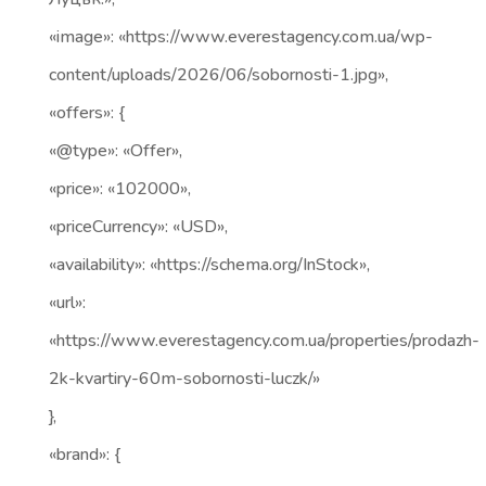
«image»: «https://www.everestagency.com.ua/wp-
content/uploads/2026/06/sobornosti-1.jpg»,
«offers»: {
«@type»: «Offer»,
«price»: «102000»,
«priceCurrency»: «USD»,
«availability»: «https://schema.org/InStock»,
«url»:
«https://www.everestagency.com.ua/properties/prodazh-
2k-kvartiry-60m-sobornosti-luczk/»
},
«brand»: {