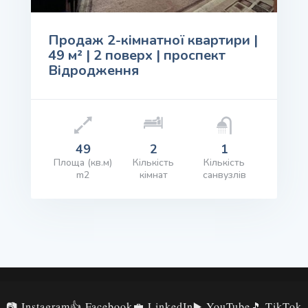
Продаж 2-кімнатної квартири |
49 м² | 2 поверх | проспект
Відродження
49
2
1
Площа (кв.м)
Кількість
Кількість
m2
кімнат
санвузлів
іна: $57,000.00
ПЕРЕГЛЯД ІНФОРМАЦІЇ
📷 Instagram
👍 Facebook
💼 LinkedIn
▶️ YouTube
🎵 TikTok