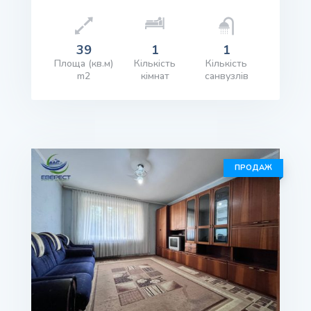
39
1
1
Площа (кв.м)
Кількість
Кількість
m2
кімнат
санвузлів
іна: $54,000.00
ПЕРЕГЛЯД ІНФОРМАЦІЇ
ПРОДАЖ