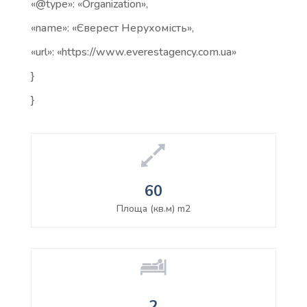
«@type»: «Organization»,
«name»: «Єверест Нерухомість»,
«url»: «https://www.everestagency.com.ua»
}
}
60
Площа (кв.м) m2
2