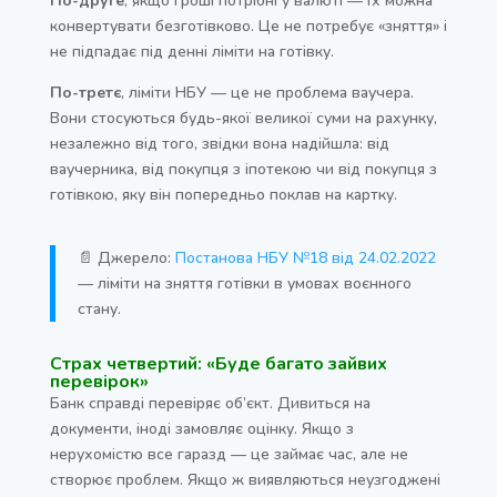
По-друге
, якщо гроші потрібні у валюті — їх можна
конвертувати безготівково. Це не потребує «зняття» і
не підпадає під денні ліміти на готівку.
По-третє
, ліміти НБУ — це не проблема ваучера.
Вони стосуються будь-якої великої суми на рахунку,
незалежно від того, звідки вона надійшла: від
ваучерника, від покупця з іпотекою чи від покупця з
готівкою, яку він попередньо поклав на картку.
📄 Джерело:
Постанова НБУ №18 від 24.02.2022
— ліміти на зняття готівки в умовах воєнного
стану.
Страх четвертий: «Буде багато зайвих
перевірок»
Банк справді перевіряє об’єкт. Дивиться на
документи, іноді замовляє оцінку. Якщо з
нерухомістю все гаразд — це займає час, але не
створює проблем. Якщо ж виявляються неузгоджені