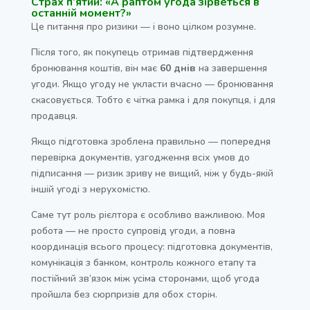
Страх п’ятий: «А раптом угода зірветься в
останній момент?»
Це питання про ризики — і воно цілком розумне.
Після того, як покупець отримав підтвердження
бронювання коштів, він має
60 днів
на завершення
угоди. Якщо угоду не укласти вчасно — бронювання
скасовується. Тобто є чітка рамка і для покупця, і для
продавця.
Якщо підготовка зроблена правильно — попередня
перевірка документів, узгодження всіх умов до
підписання — ризик зриву не вищий, ніж у будь-якій
іншій угоді з нерухомістю.
Саме тут роль рієлтора є особливо важливою. Моя
робота — не просто супровід угоди, а повна
координація всього процесу: підготовка документів,
комунікація з банком, контроль кожного етапу та
постійний зв’язок між усіма сторонами, щоб угода
пройшла без сюрпризів для обох сторін.