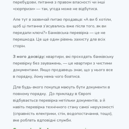
перебудови, питання з правом власності чи інші
«сюрпризи» — так, угода може не відбутися.
Але тут я зазвичай питаю продавця: «А ви б хотіли,
щоб ці питання з’ясувались вже після того, як ви
передали ключі?» Банківська перевірка — це не
перешкода. Це ще один рівень захисту для всіх
сторін.
З мого досвіду:
квартири, які проходять банківську
перевірку без зауважень, — це квартири з чистими
документами. Якщо продавець знає, що у нього все
в порядку, йому нема чого боятися.
Для будь-якого покупця маюуть бути документи в
повному порядку. До прикладу в Європі
відбувається перевірка нетільки документів, а й
навіть перевірка технічного стану самої нерухомості
(справність електрики, стін, водопостачання, тощо),
яке роблять вдповідні служби.