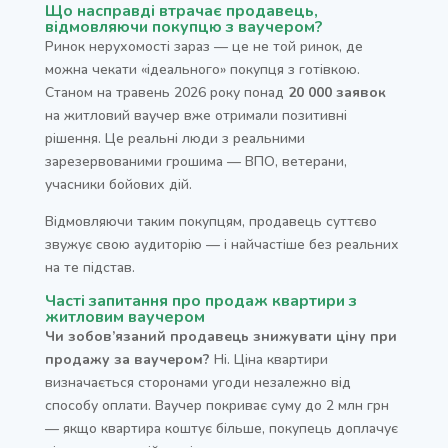
Що насправді втрачає продавець,
відмовляючи покупцю з ваучером?
Ринок нерухомості зараз — це не той ринок, де
можна чекати «ідеального» покупця з готівкою.
Станом на травень 2026 року понад
20 000 заявок
на житловий ваучер вже отримали позитивні
рішення. Це реальні люди з реальними
зарезервованими грошима — ВПО, ветерани,
учасники бойових дій.
Відмовляючи таким покупцям, продавець суттєво
звужує свою аудиторію — і найчастіше без реальних
на те підстав.
Часті запитання про продаж квартири з
житловим ваучером
Чи зобов’язаний продавець знижувати ціну при
продажу за ваучером?
Ні. Ціна квартири
визначається сторонами угоди незалежно від
способу оплати. Ваучер покриває суму до 2 млн грн
— якщо квартира коштує більше, покупець доплачує