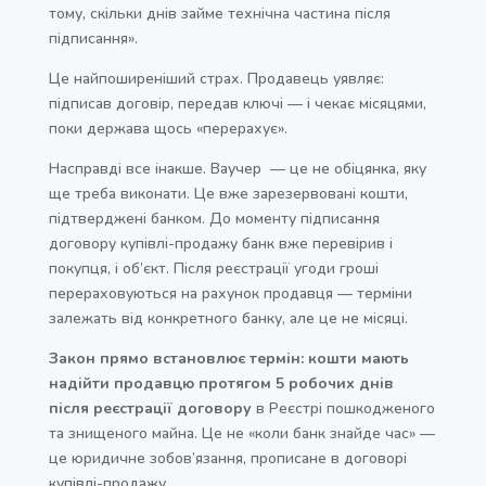
тому, скільки днів займе технічна частина після
підписання».
Це найпоширеніший страх. Продавець уявляє:
підписав договір, передав ключі — і чекає місяцями,
поки держава щось «перерахує».
Насправді все інакше. Ваучер — це не обіцянка, яку
ще треба виконати. Це вже зарезервовані кошти,
підтверджені банком. До моменту підписання
договору купівлі-продажу банк вже перевірив і
покупця, і об’єкт. Після реєстрації угоди гроші
перераховуються на рахунок продавця — терміни
залежать від конкретного банку, але це не місяці.
Закон прямо встановлює термін: кошти мають
надійти продавцю протягом 5 робочих днів
після реєстрації договору
в Реєстрі пошкодженого
та знищеного майна. Це не «коли банк знайде час» —
це юридичне зобов’язання, прописане в договорі
купівлі-продажу.