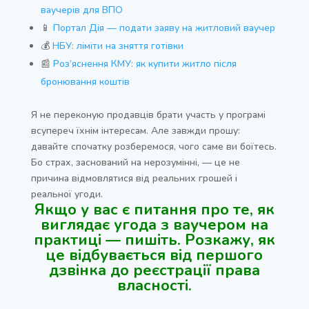
ваучерів для ВПО
📱
Портал Дія — подати заяву на житловий ваучер
💰
НБУ: ліміти на зняття готівки
📰
Роз’яснення КМУ: як купити житло після
бронювання коштів
Я не переконую продавців брати участь у програмі
всупереч їхнім інтересам. Але завжди прошу:
давайте спочатку розберемося, чого саме ви боїтесь.
Бо страх, заснований на нерозумінні, — це не
причина відмовлятися від реальних грошей і
реальної угоди.
Якщо у вас є питання про те, як
виглядає угода з ваучером на
практиці — пишіть. Розкажу, як
це відбувається від першого
дзвінка до реєстрації права
власності.