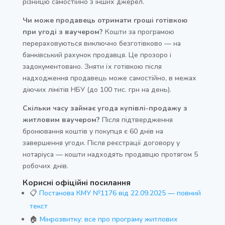
різницю самостійно з інших джерел.
Чи може продавець отримати гроші готівкою
при угоді з ваучером?
Кошти за програмою
перераховуються виключно безготівково — на
банківський рахунок продавця. Це прозоро і
задокументовано. Зняти їх готівкою після
надходження продавець може самостійно, в межах
діючих лімітів НБУ (до 100 тис. грн на день).
Скільки часу займає угода купівлі-продажу з
житловим ваучером?
Після підтвердження
бронювання коштів у покупця є 60 днів на
завершення угоди. Після реєстрації договору у
нотаріуса — кошти надходять продавцю протягом 5
робочих днів.
Корисні офіційні посилання
📋
Постанова КМУ №1176 від 22.09.2025 — повний
текст
🏠
Мінрозвитку: все про програму житлових