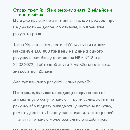
Страх третій: «Я не зможу зняти 2 мільйони
— є ж ліміти»
Це дуже практичне запитання. І те, що продавці про
це думають — добре, бо означає, що вони вже
рахують гроші.
Так, в Україні діють ліміти НБУ на зняття готівки:
максимум 100 000 гривень на день
з одного
рахунку в касі банку (постанова НБУ №18 від
24.02.2022). Тобто щоб зняти 2 мільйони готівкою,
знадобиться 20 днів.
Але тут важливо розуміти кілька речей:
По-перше
, більшість продавців нерухомості не
знімають усю суму готівкою — вони залишають її на
рахунку або відразу вкладають у наступну покупку,
ремонт, депозит. Якщо у вас є план для цих грошей
— зняття готівкою може взагалі не знадобитися.