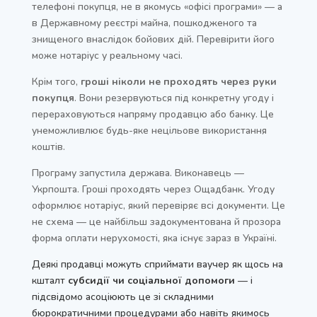
телефоні покупця, не в якомусь «офісі програми» — а
в Державному реєстрі майна, пошкодженого та
знищеного внаслідок бойових дій. Перевірити його
може нотаріус у реальному часі.
Крім того,
гроші ніколи не проходять через руки
покупця
. Вони резервуються під конкретну угоду і
перераховуються напряму продавцю або банку. Це
унеможливлює будь-яке нецільове використання
коштів.
Програму запустила держава. Виконавець —
Укрпошта. Гроші проходять через Ощадбанк. Угоду
оформлює нотаріус, який перевіряє всі документи. Це
не схема — це найбільш задокументована й прозора
форма оплати нерухомості, яка існує зараз в Україні.
Деякі продавці можуть сприймати ваучер як щось на
кшталт
субсидії чи соціальної допомоги
— і
підсвідомо асоціюють це зі складними
бюрократичними процедурами або навіть якимось